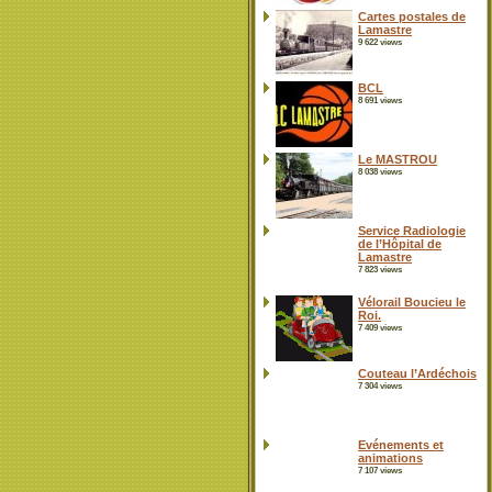
Cartes postales de
Lamastre
9 622 views
BCL
8 691 views
Le MASTROU
8 038 views
Service Radiologie
de l’Hôpital de
Lamastre
7 823 views
Vélorail Boucieu le
Roi.
7 409 views
Couteau l’Ardéchois
7 304 views
Evénements et
animations
7 107 views