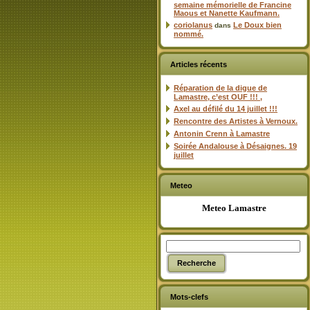
semaine mémorielle de Francine
Maous et Nanette Kaufmann.
coriolanus
Le Doux bien
dans
nommé.
Articles récents
Réparation de la digue de
Lamastre, c’est OUF !!! ,
Axel au défilé du 14 juillet !!!
Rencontre des Artistes à Vernoux.
Antonin Crenn à Lamastre
Soirée Andalouse à Désaignes. 19
juillet
Meteo
Meteo Lamastre
Mots-clefs