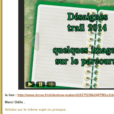
le lien :
http://www.kizoa.fr/slideshow-maker/d10175156k2447981o1/d
Merci Odile .
Articles sur le même sujet ou presque :