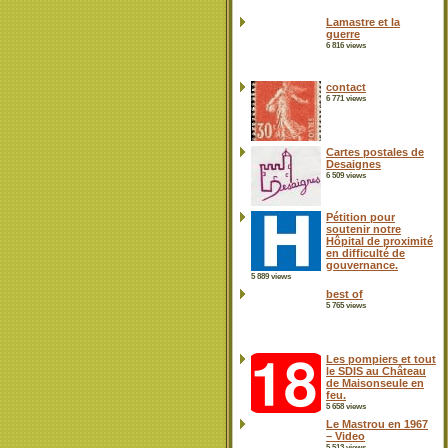
Lamastre et la
guerre
6 816 views
contact
6 771 views
Cartes postales de
Desaignes
6 509 views
Pétition pour
soutenir notre
Hôpital de proximité
en difficulté de
gouvernance.
5 889 views
best of
5 765 views
Les pompiers et tout
le SDIS au Château
de Maisonseule en
feu.
5 658 views
Le Mastrou en 1967
– Video
5 513 views