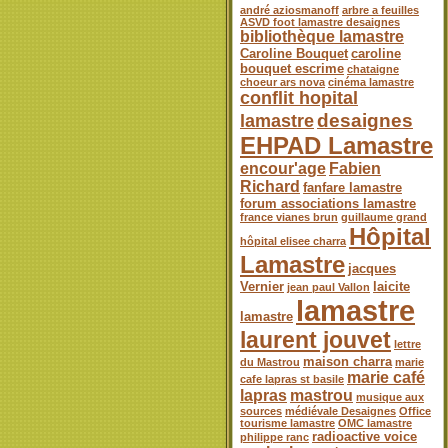
andré aziosmanoff
arbre a feuilles
ASVD foot lamastre desaignes
bibliothèque lamastre
Caroline Bouquet
caroline
bouquet escrime
chataigne
choeur ars nova
cinéma lamastre
conflit hopital
desaignes
lamastre
EHPAD Lamastre
encour'age
Fabien
Richard
fanfare lamastre
forum associations lamastre
france vianes brun
guillaume grand
Hôpital
hôpital elisee charra
Lamastre
jacques
Vernier
laicite
jean paul Vallon
lamastre
lamastre
laurent jouvet
lettre
maison charra
du Mastrou
marie
marie café
cafe lapras st basile
lapras
mastrou
musique aux
sources
médiévale Desaignes
Office
tourisme lamastre
OMC lamastre
radioactive voice
philippe ranc