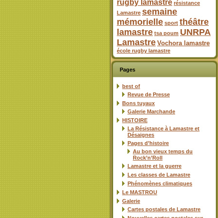
rugby lamastre
résistance
semaine
Lamastre
mémorielle
théâtre
sport
lamastre
UNRPA
tsa poum
Lamastre
Vochora lamastre
école rugby lamastre
Pages
best of
Revue de Presse
Bons tuyaux
Galerie Marchande
HISTOIRE
La Résistance à Lamastre et
Désaignes
Pages d’histoire
Au bon vieux temps du
Rock’n’Roll
Lamastre et la guerre
Les classes de Lamastre
Phénomènes climatiques
Le MASTROU
Galerie
Cartes postales de Lamastre