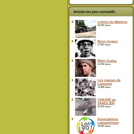
Articles les plus consultés
Lettres du Mastrou
44 324 views
Bons tuyaux
17 967 views
Rémi Gratia.
16 194 views
Les classes de
Lamastre
14 828 views
CHASSE au
SANGLIER
10 975 views
Associations
Lamastroises
10 553 views