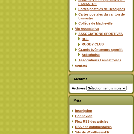
Nouvelles cartes postales sur
LAMASTRE
Cartes postales de Desaignes
Cartes postales du canton de
Lamastre
Collège de Macheville
Vie Associative
ASSOCIATIONS SPORTIVES
BCL
RUGBY CLUB
Grands évènements sportifs
Ardechoise
Associations Lamastroises
contact
Archives
Archives
Méta
Inscription
Connexion
Flux
RSS
des articles
RSS
des commentaires
Site de WordPress-FR