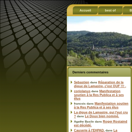
Accueil
best of
B
Derniers commentaires
Sebastien
Réparation de la
dans
digue de Lamastre, c’est OUF !!! ,
coriolanus
Manifestation
dans
soutien à la Res Publica et à ses
élus
Manifestation soutien
francois
dans
à la Res Publica et à ses élus
La digue de Lamastre, qui l’eut cru
Le Doux bien nommé.
?
dans
Roger Rostaind
Agathe Basile
dans
est décédé.
Causerie à l’EHPAD.
La
dans