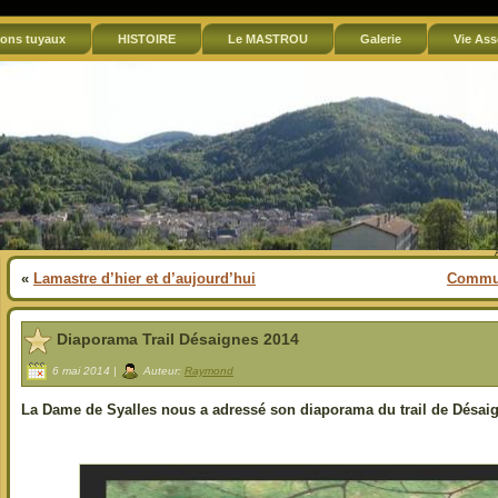
ons tuyaux
HISTOIRE
Le MASTROU
Galerie
Vie Ass
«
Lamastre d’hier et d’aujourd’hui
Commun
Diaporama Trail Désaignes 2014
6 mai 2014 |
Auteur:
Raymond
La Dame de Syalles nous a adressé son diaporama du trail de Désaigne