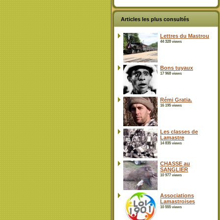
Articles les plus consultés
Lettres du Mastrou
44 328 views
Bons tuyaux
17 968 views
Rémi Gratia.
16 195 views
Les classes de
Lamastre
14 835 views
CHASSE au
SANGLIER
10 977 views
Associations
Lamastroises
10 555 views