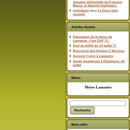
semaine mémorielle de Francine
Maous et Nanette Kaufmann.
coriolanus
Le Doux bien
dans
nommé.
Articles récents
Réparation de la digue de
Lamastre, c’est OUF !!! ,
Axel au défilé du 14 juillet !!!
Rencontre des Artistes à Vernoux.
Antonin Crenn à Lamastre
Soirée Andalouse à Désaignes. 19
juillet
Meteo
Meteo Lamastre
Mots-clefs