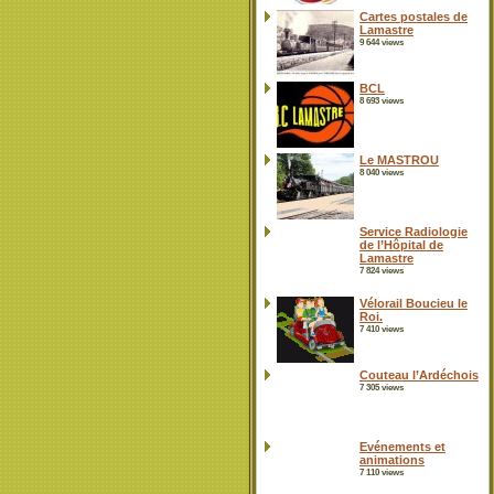
Cartes postales de
Lamastre
9 644 views
BCL
8 693 views
Le MASTROU
8 040 views
Service Radiologie
de l’Hôpital de
Lamastre
7 824 views
Vélorail Boucieu le
Roi.
7 410 views
Couteau l’Ardéchois
7 305 views
Evénements et
animations
7 110 views