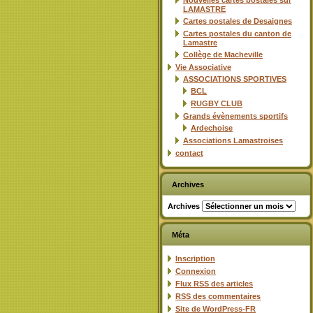
Nouvelles cartes postales sur
LAMASTRE
Cartes postales de Desaignes
Cartes postales du canton de
Lamastre
Collège de Macheville
Vie Associative
ASSOCIATIONS SPORTIVES
BCL
RUGBY CLUB
Grands évènements sportifs
Ardechoise
Associations Lamastroises
contact
Archives
Archives
Méta
Inscription
Connexion
Flux
RSS
des articles
RSS
des commentaires
Site de WordPress-FR