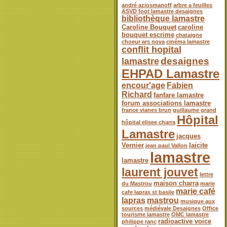
andré aziosmanoff
arbre a feuilles
ASVD foot lamastre desaignes
bibliothèque lamastre
Caroline Bouquet
caroline
bouquet escrime
chataigne
choeur ars nova
cinéma lamastre
conflit hopital
desaignes
lamastre
EHPAD Lamastre
encour'age
Fabien
Richard
fanfare lamastre
forum associations lamastre
france vianes brun
guillaume grand
Hôpital
hôpital elisee charra
Lamastre
jacques
Vernier
laicite
jean paul Vallon
lamastre
lamastre
laurent jouvet
lettre
maison charra
du Mastrou
marie
marie café
cafe lapras st basile
lapras
mastrou
musique aux
sources
médiévale Desaignes
Office
tourisme lamastre
OMC lamastre
radioactive voice
philippe ranc