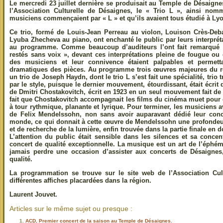
Le mercredi 23 juillet dernière se produisait au Temple de Désaigne
l’Association Culturelle de Désaignes, le « Trio L », ainsi n
musiciens commençaient par « L » et qu’ils avaient tous étudié à Ly
Ce trio, formé de Louis-Jean Perreau au violon, Louison Crès-Deba
Lyuba Zhecheva au piano, ont enchanté le public par leurs interprét
au programme. Comme beaucoup d’auditeurs l’ont fait remarqué à 
restés sans voix », devant ces interprétations pleine de fougue ou
des musiciens et leur connivence étaient palpables et permett
dramatiques des pièces. Au programme trois œuvres majeures du rép
un trio de Joseph Haydn, dont le trio L s’est fait une spécialité, trio 
par le style, puisque le dernier mouvement, étourdissant, était écrit d
de Dmitri Chostakovitch, écrit en 1923 en un seul mouvement fait de
fait que Chostakovitch accompagnait les films du cinéma muet pour
à tour rythmique, planante et lyrique. Pour terminer, les musiciens av
de Felix Mendelssohn, non sans avoir auparavant dédié leur conc
monde, ce qui donnait à cette œuvre de Mendelssohn une profonde
et de recherche de la lumière, enfin trouvée dans la partie finale en 
L’attention du public était sensible dans les silences et sa concen
concert de qualité exceptionnelle. La musique est un art de l’éphémè
jamais perdre une occasion d’assister aux concerts de Désaignes,
qualité.
La programmation se trouve sur le site web de l’Association Cul
différentes affiches placardées dans la région.
Laurent Jouvet.
Articles sur le même sujet ou presque :
ACD, Premier concert de la saison au Temple de Désaignes.