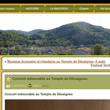
ons tuyaux
HISTOIRE
Le MASTROU
Galerie
Vie Ass
«
Musique écossaire et irlandaise au Temple de Désaignes, 6 août.
Festival Voc
Concert mémorable au Temple de Désaignes.
1 août 2014 |
Auteur:
admin
Concert mémorable au Temple de Désaignes