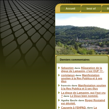
Accueil
best of
B
Derniers commentaires
Sebastien
Réparation de la
dans
digue de Lamastre, c’est OUF !!! ,
coriolanus
Manifestation
dans
soutien à la Res Publica et à ses
élus
Manifestation soutien
francois
dans
à la Res Publica et à ses élus
La digue de Lamastre, qui l’eut cru
Le Doux bien nommé.
?
dans
Roger Rostaind
Agathe Basile
dans
est décédé.
Causerie à l’EHPAD.
La
dans