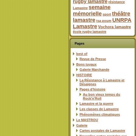
rugby lamastre
résistance
semaine
Lamastre
mémorielle
théâtre
sport
lamastre
UNRPA
tsa poum
Lamastre
Vochora lamastre
école rugby lamastre
Pages
best of
Revue de Presse
Bons tuyaux
Galerie Marchande
HISTOIRE
La Résistance à Lamastre et
Désaignes
Pages d’histoire
Au bon vieux temps du
Rock’n’Roll
Lamastre et la guerre
Les classes de Lamastre
Phénomènes climatiques
Le MASTROU
Galerie
Cartes postales de Lamastre