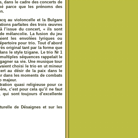
s, dans le cadre des concerts de
ommé parce que les prénoms des
on.
cq au violoncelle et la Bulgare
ations parfaites des trois œuvres
l’issue du concert, « ils sont
 de mélancolie. La fusion du jeu
aient les envolées lyriques ou
ertoire pour trio. Tout d’abord
très original tant par la forme que
ans le style tzigane. Le trio Nr 1
 multiples séquences rappelait le
 gagner sa vie. Une musique tour
aient choisi le trio en ut mineur
ert au désir de la paix dans le
ur dans les moments de combats
do majeur.
tration quasi religieuse pour ce
re, c’est pour cela qu’il ne faut
 qui sont toujours d’excellente
turelle de Désaignes et sur les