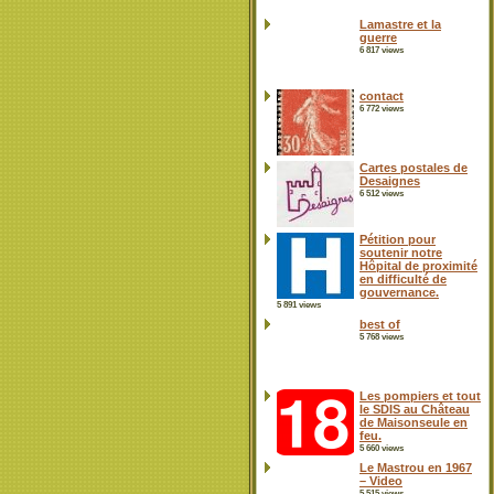
Lamastre et la
guerre
6 817 views
contact
6 772 views
Cartes postales de
Desaignes
6 512 views
Pétition pour
soutenir notre
Hôpital de proximité
en difficulté de
gouvernance.
5 891 views
best of
5 768 views
Les pompiers et tout
le SDIS au Château
de Maisonseule en
feu.
5 660 views
Le Mastrou en 1967
– Video
5 515 views