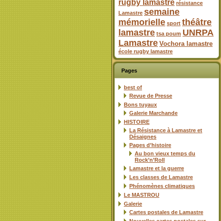
rugby lamastre
résistance
semaine
Lamastre
mémorielle
théâtre
sport
lamastre
UNRPA
tsa poum
Lamastre
Vochora lamastre
école rugby lamastre
Pages
best of
Revue de Presse
Bons tuyaux
Galerie Marchande
HISTOIRE
La Résistance à Lamastre et
Désaignes
Pages d’histoire
Au bon vieux temps du
Rock’n’Roll
Lamastre et la guerre
Les classes de Lamastre
Phénomènes climatiques
Le MASTROU
Galerie
Cartes postales de Lamastre