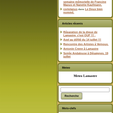
semaine mémorielle de Francine
Maous et Nanette Kaufmann.
coriolanus
Le Doux bien
dans
nommé.
Articles récents
Réparation de la digue de
Lamastre, c’est OUF !!! ,
Axel au défilé du 14 juillet !!!
Rencontre des Artistes à Vernoux.
Antonin Crenn à Lamastre
Soirée Andalouse à Désaignes. 19
juillet
Meteo
Meteo Lamastre
Mots-clefs