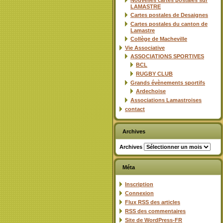
Nouvelles cartes postales sur
LAMASTRE
Cartes postales de Desaignes
Cartes postales du canton de
Lamastre
Collège de Macheville
Vie Associative
ASSOCIATIONS SPORTIVES
BCL
RUGBY CLUB
Grands évènements sportifs
Ardechoise
Associations Lamastroises
contact
Archives
Archives
Méta
Inscription
Connexion
Flux
RSS
des articles
RSS
des commentaires
Site de WordPress-FR