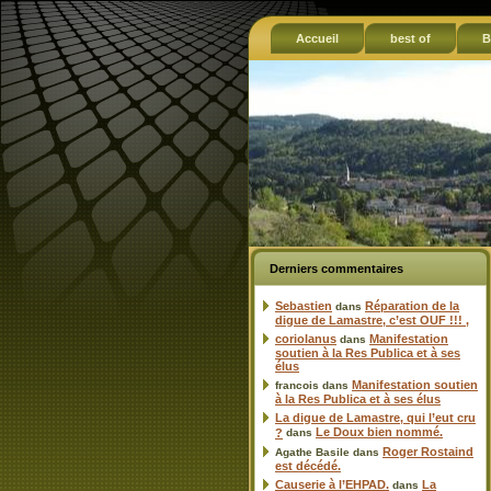
Accueil
best of
B
Derniers commentaires
Sebastien
Réparation de la
dans
digue de Lamastre, c’est OUF !!! ,
coriolanus
Manifestation
dans
soutien à la Res Publica et à ses
élus
Manifestation soutien
francois
dans
à la Res Publica et à ses élus
La digue de Lamastre, qui l’eut cru
Le Doux bien nommé.
?
dans
Roger Rostaind
Agathe Basile
dans
est décédé.
Causerie à l’EHPAD.
La
dans