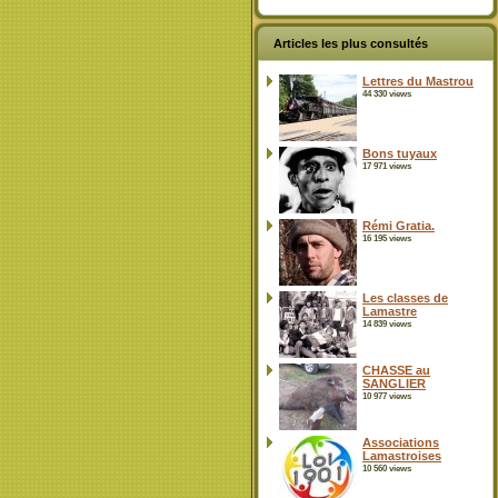
Articles les plus consultés
Lettres du Mastrou
44 330 views
Bons tuyaux
17 971 views
Rémi Gratia.
16 195 views
Les classes de
Lamastre
14 839 views
CHASSE au
SANGLIER
10 977 views
Associations
Lamastroises
10 560 views