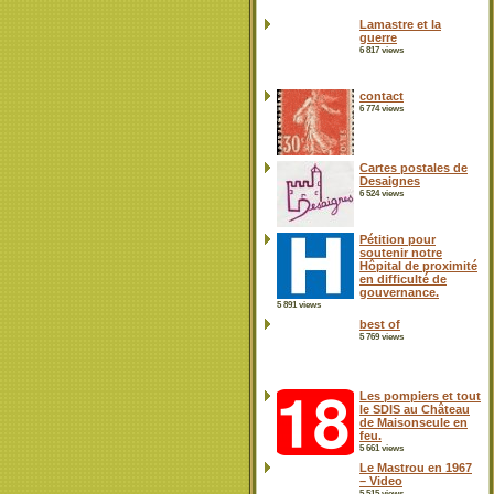
Lamastre et la
guerre
6 817 views
contact
6 774 views
Cartes postales de
Desaignes
6 524 views
Pétition pour
soutenir notre
Hôpital de proximité
en difficulté de
gouvernance.
5 891 views
best of
5 769 views
Les pompiers et tout
le SDIS au Château
de Maisonseule en
feu.
5 661 views
Le Mastrou en 1967
– Video
5 515 views