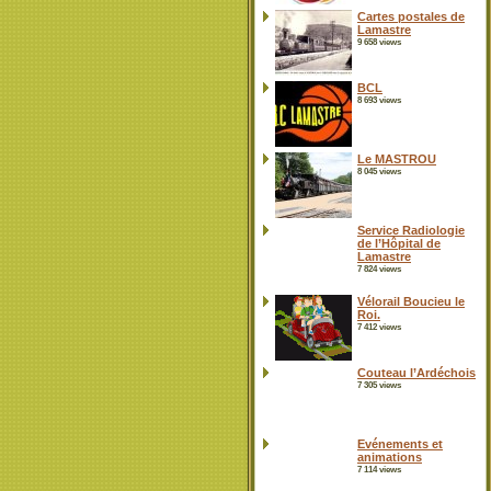
Cartes postales de
Lamastre
9 658 views
BCL
8 693 views
Le MASTROU
8 045 views
Service Radiologie
de l’Hôpital de
Lamastre
7 824 views
Vélorail Boucieu le
Roi.
7 412 views
Couteau l’Ardéchois
7 305 views
Evénements et
animations
7 114 views