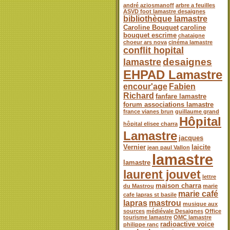
andré aziosmanoff
arbre a feuilles
ASVD foot lamastre desaignes
bibliothèque lamastre
Caroline Bouquet
caroline
bouquet escrime
chataigne
choeur ars nova
cinéma lamastre
conflit hopital
desaignes
lamastre
EHPAD Lamastre
encour'age
Fabien
Richard
fanfare lamastre
forum associations lamastre
france vianes brun
guillaume grand
Hôpital
hôpital elisee charra
Lamastre
jacques
Vernier
laicite
jean paul Vallon
lamastre
lamastre
laurent jouvet
lettre
maison charra
du Mastrou
marie
marie café
cafe lapras st basile
lapras
mastrou
musique aux
sources
médiévale Desaignes
Office
tourisme lamastre
OMC lamastre
radioactive voice
philippe ranc