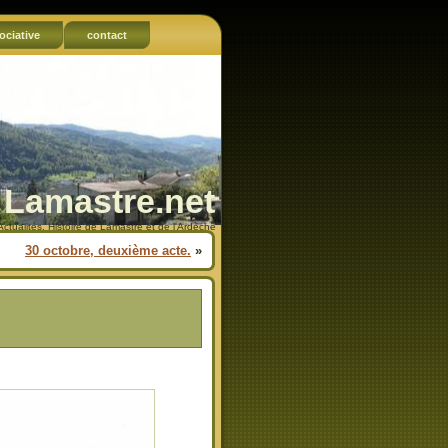
ociative
contact
Lamastre.net
Actualités, Histoire de Lamastre et de l'Ardèche
30 octobre, deuxième acte.
»