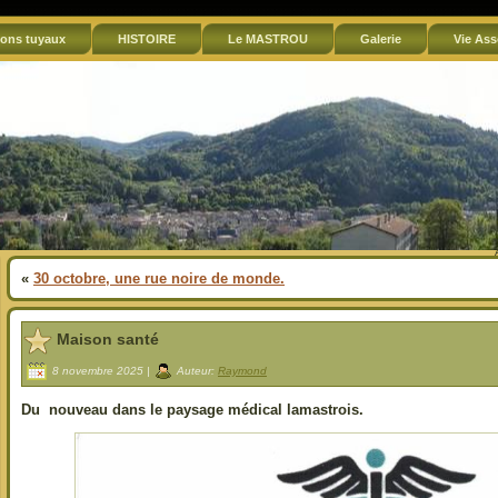
ons tuyaux
HISTOIRE
Le MASTROU
Galerie
Vie Ass
«
30 octobre, une rue noire de monde.
Maison santé
8 novembre 2025 |
Auteur:
Raymond
Du nouveau dans le paysage médical lamastrois.