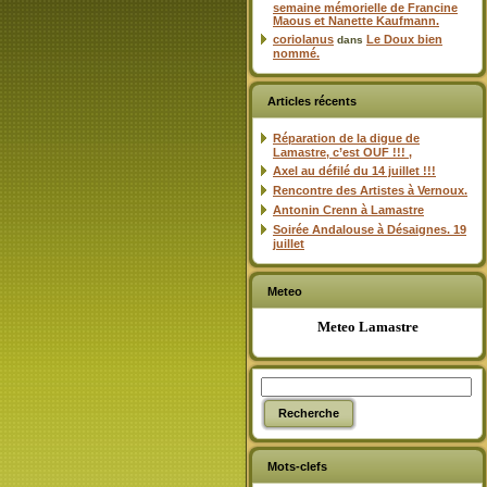
semaine mémorielle de Francine
Maous et Nanette Kaufmann.
coriolanus
Le Doux bien
dans
nommé.
Articles récents
Réparation de la digue de
Lamastre, c’est OUF !!! ,
Axel au défilé du 14 juillet !!!
Rencontre des Artistes à Vernoux.
Antonin Crenn à Lamastre
Soirée Andalouse à Désaignes. 19
juillet
Meteo
Meteo Lamastre
Mots-clefs