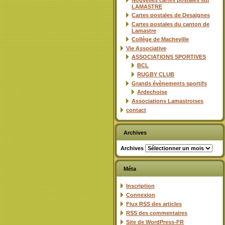
Nouvelles cartes postales sur
LAMASTRE
Cartes postales de Desaignes
Cartes postales du canton de
Lamastre
Collège de Macheville
Vie Associative
ASSOCIATIONS SPORTIVES
BCL
RUGBY CLUB
Grands évènements sportifs
Ardechoise
Associations Lamastroises
contact
Archives
Archives
Méta
Inscription
Connexion
Flux
RSS
des articles
RSS
des commentaires
Site de WordPress-FR