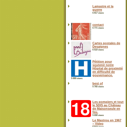
Lamastre et la
guerre
6 817 views
contact
6 771 views
Cartes postales de
Desaignes
6 510 views
Pétition pour
soutenir notre
Hôpital de proximité
en difficulté de
gouvernance.
5 889 views
best of
5 765 views
Les pompiers et tout
le SDIS au Château
de Maisonseule en
feu.
5 658 views
Le Mastrou en 1967
– Video
5 513 views