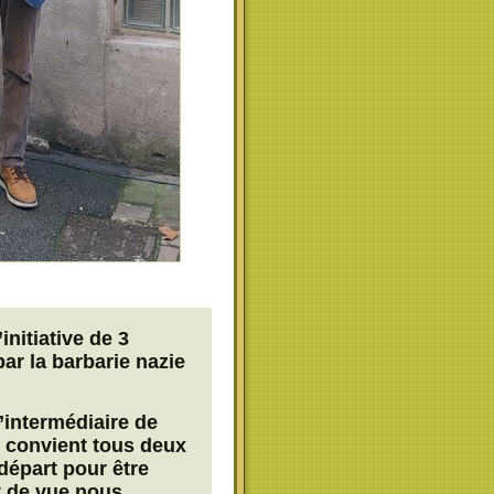
initiative de 3
par la barbarie nazie
’intermédiaire de
l convient tous deux
départ pour être
nt de vue nous