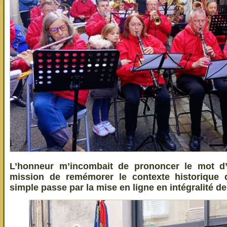
L’honneur m’incombait de prononcer le mot d’
mission de remémorer le contexte historique 
simple passe par la mise en ligne en intégralité d