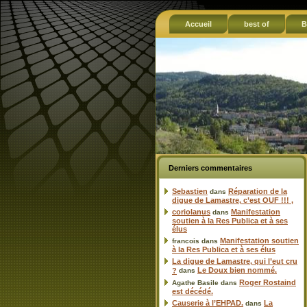
Accueil
best of
B
Derniers commentaires
Sebastien
Réparation de la
dans
digue de Lamastre, c’est OUF !!! ,
coriolanus
Manifestation
dans
soutien à la Res Publica et à ses
élus
Manifestation soutien
francois
dans
à la Res Publica et à ses élus
La digue de Lamastre, qui l’eut cru
Le Doux bien nommé.
?
dans
Roger Rostaind
Agathe Basile
dans
est décédé.
Causerie à l’EHPAD.
La
dans