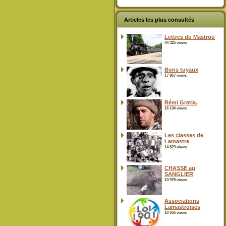
Articles les plus consultés
Lettres du Mastrou
44 325 views
Bons tuyaux
17 967 views
Rémi Gratia.
16 194 views
Les classes de
Lamastre
14 829 views
CHASSE au
SANGLIER
10 975 views
Associations
Lamastroises
10 555 views