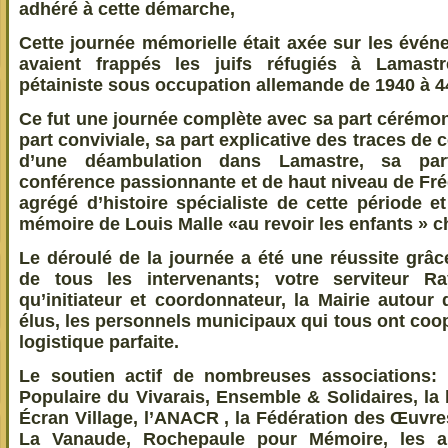
adhéré à cette démarche,
Cette journée mémorielle était axée sur les évé
avaient frappés les juifs réfugiés à Lamast
pétainiste sous occupation allemande de 1940 à 4
Ce fut une journée complète avec sa part cérémon
part conviviale, sa part explicative des traces de 
d’une déambulation dans Lamastre, sa par
conférence passionnante et de haut niveau de Fré
agrégé d’histoire spécialiste de cette période et
mémoire de Louis Malle «au revoir les enfants » ch
Le déroulé de la journée a été une réussite grâc
de tous les intervenants; votre serviteur 
qu’initiateur et coordonnateur, la Mairie autour
élus, les personnels municipaux qui tous ont coo
logistique parfaite.
Le soutien actif de nombreuses associations: l
Populaire du Vivarais, Ensemble & Solidaires, la
Écran Village, l’ANACR , la Fédération des Œuvre
La Vanaude, Rochepaule pour Mémoire, les a