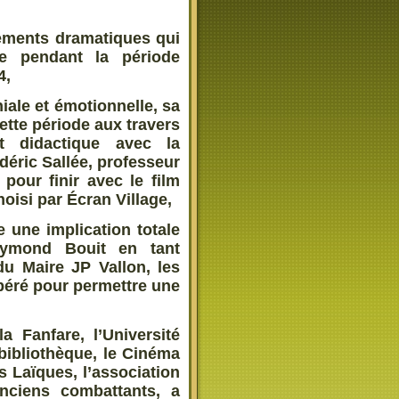
nements dramatiques qui
re pendant la période
4,
iale et émotionnelle, sa
cette période aux travers
t didactique avec la
déric Sallée, professeur
 pour finir avec le film
oisi par Écran Village,
e une implication totale
Raymond Bouit en tant
 du Maire JP Vallon, les
péré pour permettre une
a Fanfare, l’Université
 bibliothèque, le Cinéma
s Laïques, l’association
nciens combattants, a