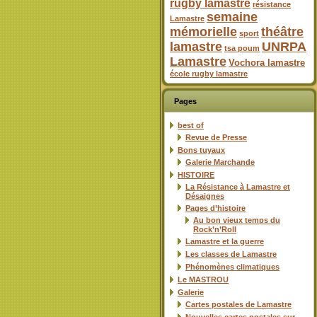
rugby lamastre
résistance
semaine
Lamastre
mémorielle
théâtre
sport
lamastre
UNRPA
tsa poum
Lamastre
Vochora lamastre
école rugby lamastre
Pages
best of
Revue de Presse
Bons tuyaux
Galerie Marchande
HISTOIRE
La Résistance à Lamastre et
Désaignes
Pages d’histoire
Au bon vieux temps du
Rock’n’Roll
Lamastre et la guerre
Les classes de Lamastre
Phénomènes climatiques
Le MASTROU
Galerie
Cartes postales de Lamastre