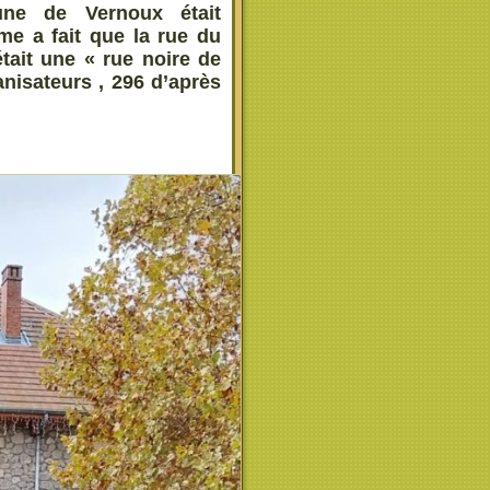
une de Vernoux était
me a fait que la rue du
était une « rue noire de
nisateurs , 296 d’après