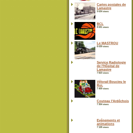
Cartes postales de
Lamastre
9 634 views
BCL
8 691 views
Le MASTROU
8 039 views
Service Radiologie
de l’Hôpital de
Lamastre
7 823 views
Vélorail Boucieu le
Roi.
7 409 views
Couteau l’Ardéchois
7 304 views
Evénements et
animations
7 108 views