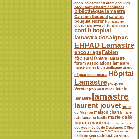
andré aziosmanoff
arbre a feuilles
ASVD foot lamastre desaignes
bibliothèque lamastre
Caroline Bouquet
caroline
bouquet escrime
chataigne
choeur ars nova
cinéma lamastre
conflit hopital
desaignes
lamastre
EHPAD Lamastre
encour'age
Fabien
Richard
fanfare lamastre
forum associations lamastre
france vianes brun
guillaume grand
Hôpital
hôpital elisee charra
Lamastre
jacques
Vernier
laicite
jean paul Vallon
lamastre
lamastre
laurent jouvet
lettre
maison charra
du Mastrou
marie
marie café
cafe lapras st basile
lapras
mastrou
musique aux
sources
médiévale Desaignes
Office
tourisme lamastre
OMC lamastre
radioactive voice
philippe ranc