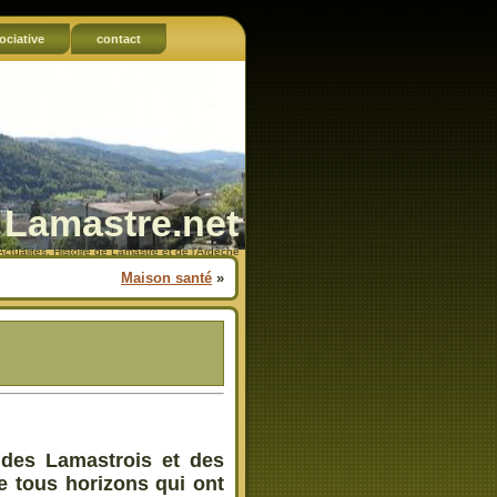
ociative
contact
Lamastre.net
Actualités, Histoire de Lamastre et de l'Ardèche
Maison santé
»
 des Lamastrois et des
e tous horizons qui ont