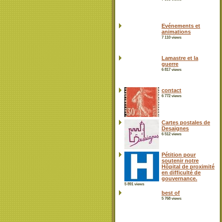
Evénements et
animations
7 110 views
Lamastre et la
guerre
6 817 views
contact
6 772 views
Cartes postales de
Desaignes
6 512 views
Pétition pour
soutenir notre
Hôpital de proximité
en difficulté de
gouvernance.
5 891 views
best of
5 768 views