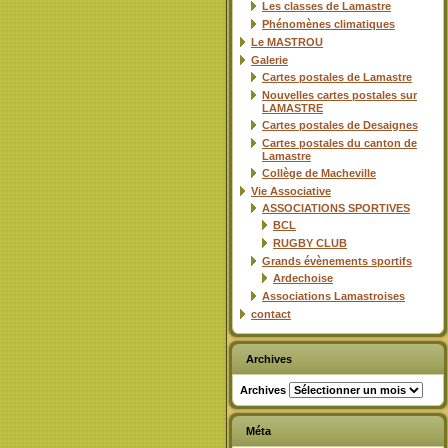
Les classes de Lamastre
Phénomènes climatiques
Le MASTROU
Galerie
Cartes postales de Lamastre
Nouvelles cartes postales sur
LAMASTRE
Cartes postales de Desaignes
Cartes postales du canton de
Lamastre
Collège de Macheville
Vie Associative
ASSOCIATIONS SPORTIVES
BCL
RUGBY CLUB
Grands évènements sportifs
Ardechoise
Associations Lamastroises
contact
Archives
Archives
Méta