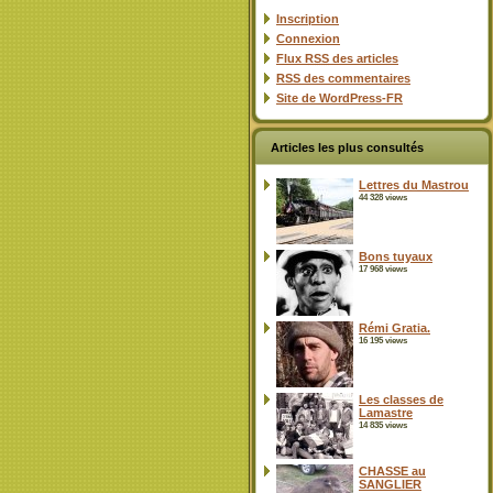
Inscription
Connexion
Flux
RSS
des articles
RSS
des commentaires
Site de WordPress-FR
Articles les plus consultés
Lettres du Mastrou
44 328 views
Bons tuyaux
17 968 views
Rémi Gratia.
16 195 views
Les classes de
Lamastre
14 835 views
CHASSE au
SANGLIER