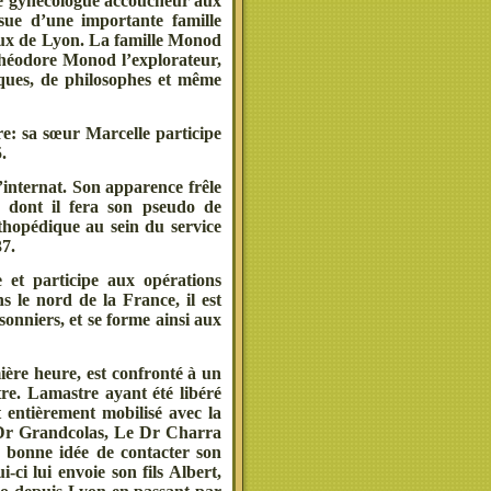
mme gynécologue accoucheur aux
sue d’une importante famille
taux de Lyon. La famille Monod
Théodore Monod l’explorateur,
ues, de philosophes et même
e: sa sœur Marcelle participe
.
l’internat. Son apparence frêle
, dont il fera son pseudo de
rthopédique au sein du service
37.
e et participe aux opérations
s le nord de la France, il est
sonniers, et se forme ainsi aux
ière heure, est confronté à un
tre. Lamastre ayant été libéré
t entièrement mobilisé avec la
u Dr Grandcolas, Le Dr Charra
a bonne idée de contacter son
-ci lui envoie son fils Albert,