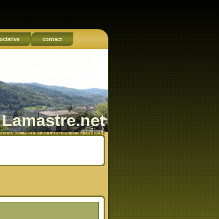
ociative
contact
Lamastre.net
Actualités, Histoire de Lamastre et de l'Ardèche