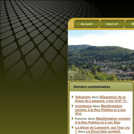
Accueil
best of
B
Derniers commentaires
Sebastien
Réparation de la
dans
digue de Lamastre, c’est OUF !!! ,
coriolanus
Manifestation
dans
soutien à la Res Publica et à ses
élus
Manifestation soutien
francois
dans
à la Res Publica et à ses élus
La digue de Lamastre, qui l’eut cru
Le Doux bien nommé.
?
dans