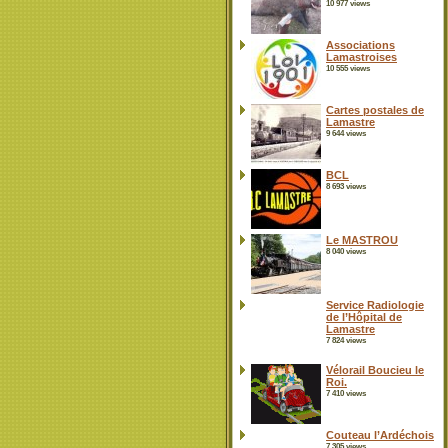
10 977 views
Associations
Lamastroises
10 555 views
Cartes postales de
Lamastre
9 644 views
BCL
8 693 views
Le MASTROU
8 040 views
Service Radiologie
de l’Hôpital de
Lamastre
7 824 views
Vélorail Boucieu le
Roi.
7 410 views
Couteau l’Ardéchois
7 305 views