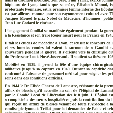
dans la tradition médicale. Son père, Paul Trillat, exerce co
hôpitaux de Lyon, tandis que sa mère, Élisabeth Monod, is
protestante lyonnaise, est la première femme interne des hôpi
est par ailleurs connue pour son rayonnement culturel avec 
Jacques Monod le prix Nobel de Médecine, d’hommes politiq
Jean Luc Godard le cinéaste .
L’engagement familial se manifeste également pendant la guerr
à la Résistance et son frère Roger meurt pour la France en 1945
Il fait ses études de médecine à Lyon, et réussit le concours de 
et ses lunettes rondes lui valent le surnom de « Gandhi »
couverture pendant la guerre. Il s’oriente vers la chirurgie o
du Professeur Louis Nové-Josserand . Il soutient sa thèse en 19
Mobilisé en 1939, il prend la tête d’une équipe chirurgical
militaires jusqu’à sa capture en 1940. Durant sa captivité dan
confronté à l’absence de personnel médical pour soigner les pri
soins dans des conditions difficiles.
En 1944 le Dr Elisée Charra de Lamastre, résistant de la prem
afflux de blessés qu’il accueille au sein de l’Hôpital de Lamas
par le Comité Local de Libération dès le 8 juin. L’Hôpital es
« complicité » des sœurs hospitalières puis la contribution d
qui reçoit un afflux de blessés venant de toute l’Ardèche a l
condisciple lyonnais Trillat pour lui demander de l’aide et celui