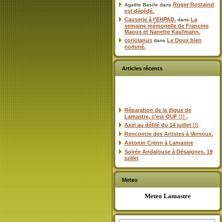
Roger Rostaind
Agathe Basile
dans
est décédé.
Causerie à l’EHPAD.
La
dans
semaine mémorielle de Francine
Maous et Nanette Kaufmann.
coriolanus
Le Doux bien
dans
nommé.
Articles récents
Réparation de la digue de
Lamastre, c’est OUF !!! ,
Axel au défilé du 14 juillet !!!
Rencontre des Artistes à Vernoux.
Antonin Crenn à Lamastre
Soirée Andalouse à Désaignes. 19
juillet
Meteo
Meteo Lamastre