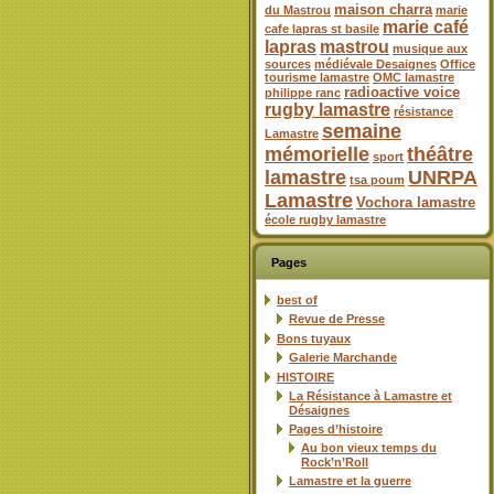
maison charra
du Mastrou
marie
marie café
cafe lapras st basile
lapras
mastrou
musique aux
sources
médiévale Desaignes
Office
tourisme lamastre
OMC lamastre
radioactive voice
philippe ranc
rugby lamastre
résistance
semaine
Lamastre
mémorielle
théâtre
sport
lamastre
UNRPA
tsa poum
Lamastre
Vochora lamastre
école rugby lamastre
Pages
best of
Revue de Presse
Bons tuyaux
Galerie Marchande
HISTOIRE
La Résistance à Lamastre et
Désaignes
Pages d’histoire
Au bon vieux temps du
Rock’n’Roll
Lamastre et la guerre