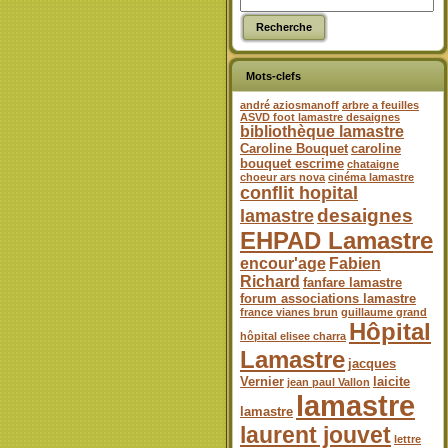
Mots-clefs
andré aziosmanoff
arbre a feuilles
ASVD foot lamastre desaignes
bibliothèque lamastre
Caroline Bouquet
caroline
bouquet escrime
chataigne
choeur ars nova
cinéma lamastre
conflit hopital
desaignes
lamastre
EHPAD Lamastre
encour'age
Fabien
Richard
fanfare lamastre
forum associations lamastre
france vianes brun
guillaume grand
Hôpital
hôpital elisee charra
Lamastre
jacques
Vernier
laicite
jean paul Vallon
lamastre
lamastre
laurent jouvet
lettre