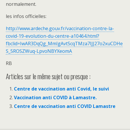
normalement.
les infos officielles:
http://www.ardeche.gouv.fr/vaccination-contre-la-
covid-19-evolution-du-centre-a10464.html?
fbclid=IwAR3DqQg_MmIgAvtScqTMza7IJJ27o2xuCDHe
S_5ROSZWuq-LpvoNBYXeomA
RB
Articles sur le même sujet ou presque :
Centre de vaccination anti Covid, le suivi
Vaccination anti COVID à Lamastre.
Centre de vaccination anti COVID Lamastre